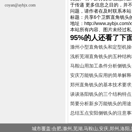
于传递 更多信息之目的，并
coyan@aybjx.com
问题，请作者在及时联系本站
标题：共享6个卫辉直
地址：http://www.aybjx.com/
本站所有内容、图片未经过私
95%的人还看了下
滁州小型直角铣头和定型机操
浅析芜湖直角铣头的五种结构
马鞍山用加工条件分析侧铣头
安庆万能铣头应用的简单解释
郑州直角铣头的基本技术要求
谈谈洛阳铣头的三个结构特点
简要分析新乡万能铣头的用途
总结五点安阳侧铣头的注意事
城市覆盖:合肥,滁州,芜湖,马鞍山,安庆,郑州,洛阳,