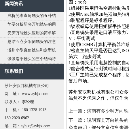
四：大会
新闻资讯
1组装区采用恒温空调控制温
2使用NSK轴承加热器加热
·
浅析芜湖直角铣头的五种结
3装配程序是标准程序。
·
简要分析新乡万能铣头的用
4锁紧螺母使用扭矩扳手按照
5直角铣头采用进口液压张力
·
安庆万能铣头应用的简单解
V：平衡测试
·
总结五点安阳侧铣头的注意
1使用CEMB计算机平衡器准
·
滁州小型直角铣头和定型机
2检查主轴天平是否已达到ISO
第六：跑步测试
·
谈谈洛阳铣头的三个结构特
1直角铣头采用电脑控制的自
2磨合模式运行测试时间可根
联系我们
3工厂主轴已完成整个程序，
售后市场。
苏州安驭邦机械有限公司
苏州安驭邦机械有限公司众多
网 址： www.aybjx.com
虽然不乏优秀之作，但仅作为
联系人： 李经理
手 机： 180 1328 1913
上一篇：济南有多少种万向铣
180 2020 6962
下一篇：说明辉县万向铣头的
邮 箱：aybjx@aybjx.com
免责声明：部分文章信息来源