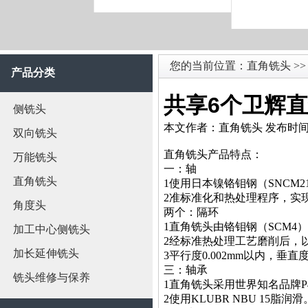
您的当前位置：
直角铣头
>>
产品分类
共享6个卫辉
侧铣头
本文作者：直角铣头 发布时间:201
双向铣头
直角铣头产品特点：
万能铣头
一：轴
直角铣头
1使用日本镍铬钼钢（SNCM2
2准标准化和热处理程序，实
角度头
两个：隔环
1直角铣头由铬钼钢（SCM4
加工中心侧铣头
2经标准热处理工艺磨削后，
加长延伸铣头
3平行度0.002mm以内，垂直度
三：轴承
铣头维修与保养
1直角铣头采用世界知名品牌P
2使用KLUBR NBU 15脂润滑