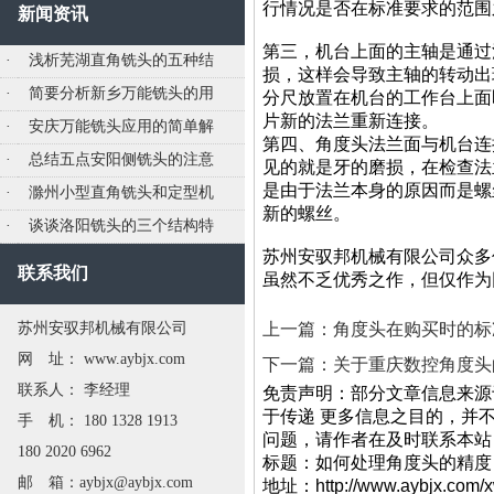
行情况是否在标准要求的范围
新闻资讯
第三，机台上面的主轴是通过
·
浅析芜湖直角铣头的五种结
损，这样会导致主轴的转动出
·
简要分析新乡万能铣头的用
分尺放置在机台的工作台上面
片新的法兰重新连接。
·
安庆万能铣头应用的简单解
第四、角度头法兰面与机台连
·
总结五点安阳侧铣头的注意
见的就是牙的磨损，在检查法
是由于法兰本身的原因而是螺
·
滁州小型直角铣头和定型机
新的螺丝。
·
谈谈洛阳铣头的三个结构特
苏州安驭邦机械有限公司众多
联系我们
虽然不乏优秀之作，但仅作为
苏州安驭邦机械有限公司
上一篇：角度头在购买时的标
网 址： www.aybjx.com
下一篇：关于重庆数控角度头
联系人： 李经理
免责声明：部分文章信息来源
于传递 更多信息之目的，并
手 机： 180 1328 1913
问题，请作者在及时联系本站
180 2020 6962
标题：如何处理角度头
邮 箱：aybjx@aybjx.com
地址：http://www.aybjx.com/