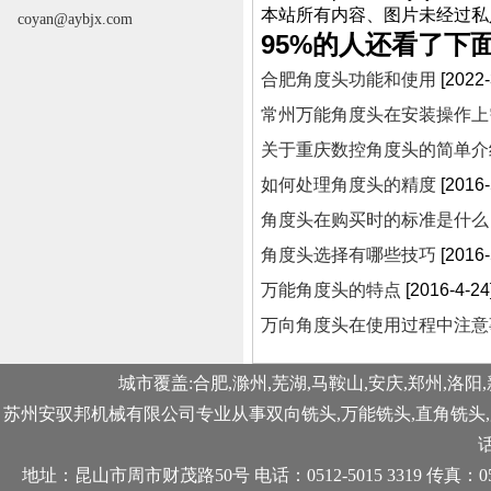
本站所有内容、图片未经过私
coyan@aybjx.com
95%的人还看了下
合肥角度头功能和使用
[2022-
常州万能角度头在安装操作上
关于重庆数控角度头的简单介
如何处理角度头的精度
[2016-
角度头在购买时的标准是什么
角度头选择有哪些技巧
[2016-
万能角度头的特点
[2016-4-24
万向角度头在使用过程中注意
城市覆盖:合肥,滁州,芜湖,马鞍山,安庆,郑州,洛阳,
苏州安驭邦机械有限公司专业从事
双向铣头
,
万能铣头
,
直角铣头
,
话
地址：昆山市周市财茂路50号 电话：0512-5015 3319 传真：0512