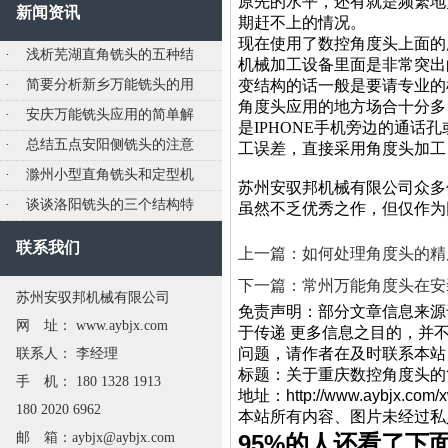
原先的水平，还有就是频繁地
新闻资讯
期赶不上的情况。
现在使用了数控角度头上面的
·
浅析芜湖直角铣头的五种结
机械加工设备里面是非常突出
·
简要分析新乡万能铣头的用
变结构的话一般是要请专业的
角度头应用的地方场合十分多
·
安庆万能铣头应用的简单解
是IPHONE手机旁边的通
·
总结五点安阳侧铣头的注意
工误差，直接采用角度头加工
·
滁州小型直角铣头和定型机
苏州安驭邦机械有限公司众多
·
谈谈洛阳铣头的三个结构特
虽然不乏优秀之作，但仅作为
联系我们
上一篇：如何处理角度头的精
下一篇：常州万能角度头在安
苏州安驭邦机械有限公司
免责声明：部分文章信息来源
网 址： www.aybjx.com
于传递 更多信息之目的，并
问题，请作者在及时联系本站
联系人： 李经理
标题：关于重庆数控角
手 机： 180 1328 1913
地址：http://www.aybjx.com/
180 2020 6962
本站所有内容、图片未经过私
邮 箱：aybjx@aybjx.com
95%的人还看了下