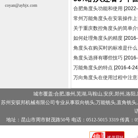
coyan@aybjx.com
合肥角度头功能和使用
[2022-
常州万能角度头在安装操作上
关于重庆数控角度头的简单介
如何处理角度头的精度
[2016-
角度头在购买时的标准是什么
角度头选择有哪些技巧
[2016-
万能角度头的特点
[2016-4-24
万向角度头在使用过程中注意
城市覆盖:合肥,滁州,芜湖,马鞍山,安庆,郑州,洛阳,
苏州安驭邦机械有限公司专业从事
双向铣头
,
万能铣头
,
直角铣头
,
话
地址：昆山市周市财茂路50号 电话：0512-5015 3319 传真：0512