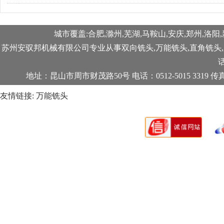
城市覆盖:合肥,滁州,芜湖,马鞍山,安庆,郑州,洛阳,
苏州安驭邦机械有限公司专业从事
双向铣头
,
万能铣头
,
直角铣头
,
话
地址：昆山市周市财茂路50号 电话：0512-5015 3319 传真：0
友情链接:
万能铣头