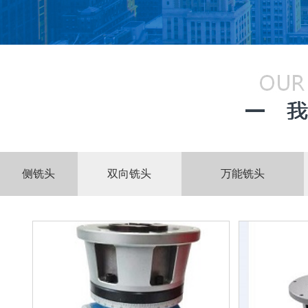
侧铣头
双向铣头
万能铣头